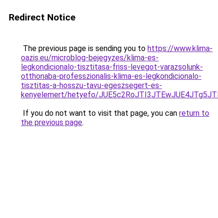
Redirect Notice
The previous page is sending you to
https://www.klima-
oazis.eu/microblog-bejegyzes/klima-es-
legkondicionalo-tisztitasa-friss-levegot-varazsolunk-
otthonaba-professzionalis-klima-es-legkondicionalo-
tisztitas-a-hosszu-tavu-egeszsegert-es-
kenyelemert/hetyefo/JUE5c2RoJTI3JTEwJUE4JTg
If you do not want to visit that page, you can
return to
the previous page
.