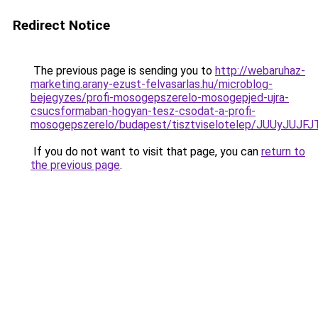
Redirect Notice
The previous page is sending you to
http://webaruhaz-
marketing.arany-ezust-felvasarlas.hu/microblog-
bejegyzes/profi-mosogepszerelo-mosogepjed-ujra-
csucsformaban-hogyan-tesz-csodat-a-profi-
mosogepszerelo/budapest/tisztviselotelep/JUUyJU
If you do not want to visit that page, you can
return to
the previous page
.