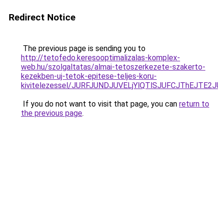
Redirect Notice
The previous page is sending you to
http://tetofedo.keresooptimalizalas-komplex-
web.hu/szolgaltatas/almai-tetoszerkezete-szakerto-
kezekben-uj-tetok-epitese-teljes-koru-
kivitelezessel/JURFJUNDJUVELjYlQTlSJUFCJThEJTE
If you do not want to visit that page, you can
return to
the previous page
.