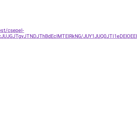
est/csepel-
xJUJGJTgyJTNDJThBdEclMTElRkNG/JUY1JUQ0JTI1eDElOEEl